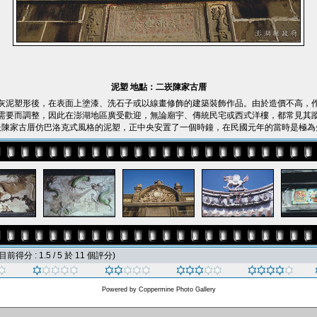
泥塑 地點：二崁陳家古厝
灰泥塑形後，在表面上塗漆、洗石子或以線畫修飾的建築裝飾作品。由於造價不高，
需要而調整，因此在澎湖地區廣受歡迎，無論廟宇、傳統民宅或西式洋樓，都常見其
崁陳家古厝仿巴洛克式風格的泥塑，正中央安置了一個時鐘，在民國元年的當時是極為
目前得分 : 1.5 / 5 於 11 個評分)
Powered by
Coppermine Photo Gallery