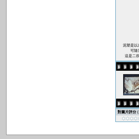
泥塑是以
可隨
這是二
對圖片評分
(