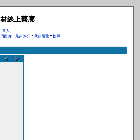
教材線上藝廊
::
登入
熱門圖片
::
最高評分
::
我的最愛
::
搜尋