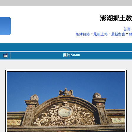
澎湖鄉土
首頁
相簿目錄
::
最新上傳
::
最新留言
::
圖片 5/600