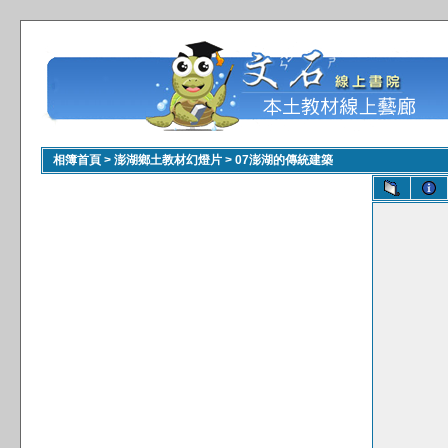
相簿首頁
>
澎湖鄉土教材幻燈片
>
07澎湖的傳統建築