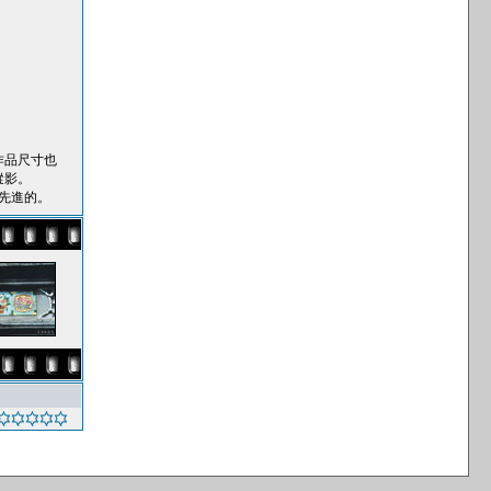
作品尺寸也
蹤影。
先進的。